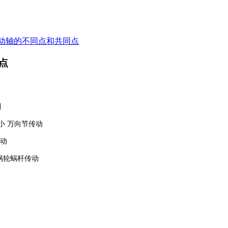
动轴的不同点和共同点
点
别
小 万向节传动
传动
涡轮蜗杆传动