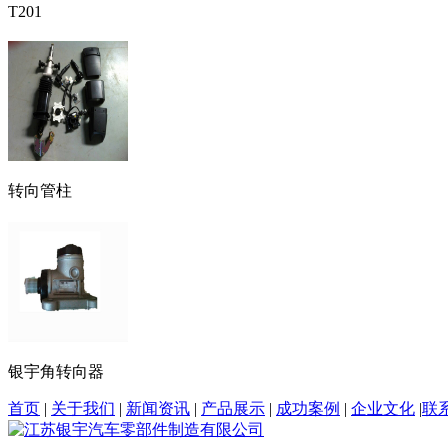
T201
转向管柱
银宇角转向器
首页
|
关于我们
|
新闻资讯
|
产品展示
|
成功案例
|
企业文化
|
联