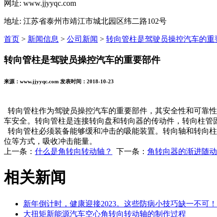
网址: www.jjyyqc.com
地址: 江苏省泰州市靖江市城北园区纬二路102号
首页
>
新闻信息
>
公司新闻
>
转向管柱是驾驶员操控汽车的重
转向管柱是驾驶员操控汽车的重要部件
来源：www.jjyyqc.com 发表时间：2018-10-23
转向管柱作为驾驶员操控汽车的重要部件，其安全性和可靠性
车安全。转向管柱是连接转向盘和转向器的传动件，转向柱管
转向管柱必须装备能够缓和冲击的吸能装置。转向轴和转向柱
位等方式，吸收冲击能量。
上一条：
什么是角转向转动轴？
下一条：
角转向器的渐进随动
相关新闻
新年倒计时，健康迎接2023。这些防病小技巧缺一不可！
大扭矩新能源汽车空心角转向转动轴的制作过程